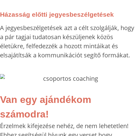
Házasság előtti jegyesbeszélgetések
A jegyesbeszélgetések azt a célt szolgálják, hogy
a pár tagjai tudatosan készüljenek közös
életükre, felfedezzék a hozott mintáikat és
elsajátítsák a kommunikációt segítő formákat.
Van egy ajándékom
számodra!
Érzelmek kifejezése nehéz, de nem lehetetlen!
Ehhez segítségül hívunk egy verset hogy