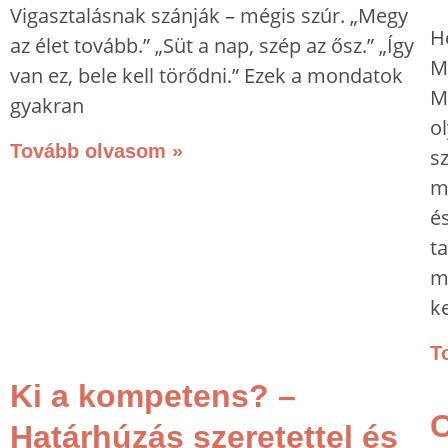
Vigasztalásnak szánják – mégis szúr. „Megy
H
az élet tovább.” „Süt a nap, szép az ősz.” „Így
Mi
van ez, bele kell törődni.” Ezek a mondatok
M
gyakran
ol
Tovább olvasom »
s
m
é
t
m
ke
T
Ki a kompetens? –
C
Határhúzás szeretettel és