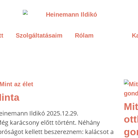
tt
Szolgáltatásaim
Rólam
Blog
K
inta
Mit
einemann Ildikó
2025.12.29.
ot
ég karácsony előtt történt. Néhány
go
próságot kellett beszereznem: kalácsot a