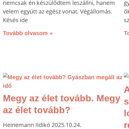
nemcsak én készülődtem leszállni, hanem
g
velem együtt az egész vonat. Végállomás.
ők
Késés ide
s
Tovább olvasom »
T
A
Megy az élet tovább. Megy
s
az élet tovább?
l
Heinemann Ildikó
2025.10.24.