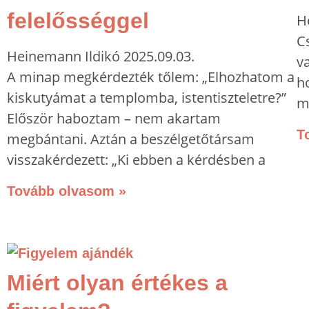
felelősséggel
H
C
Heinemann Ildikó
2025.09.03.
v
A minap megkérdezték tőlem: „Elhozhatom a
h
kiskutyámat a templomba, istentiszteletre?”
m
Először haboztam – nem akartam
T
megbántani. Aztán a beszélgetőtársam
visszakérdezett: „Ki ebben a kérdésben a
Tovább olvasom »
Miért olyan értékes a