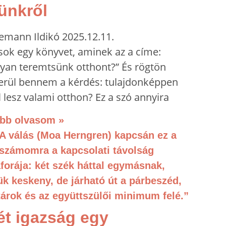
rünkről
emann Ildikó
2025.12.11.
sok egy könyvet, aminek az a címe:
yan teremtsünk otthont?” És rögtön
erül bennem a kérdés: tulajdonképpen
 lesz valami otthon? Ez a szó annyira
bb olvasom »
ét igazság egy