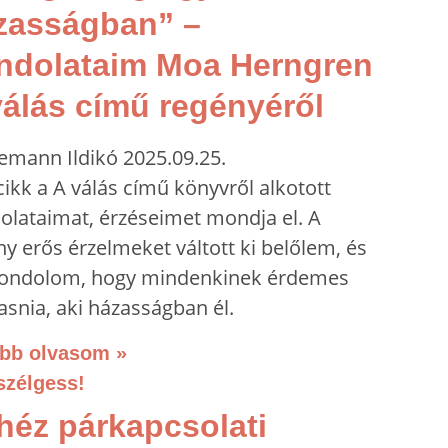
zasságban” –
ndolataim Moa Herngren
válás című regényéről
emann Ildikó
2025.09.25.
cikk a A válás című könyvről alkotott
olataimat, érzéseimet mondja el. A
y erős érzelmeket váltott ki belőlem, és
gondolom, hogy mindenkinek érdemes
asnia, aki házasságban él.
bb olvasom »
héz párkapcsolati