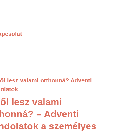
apcsolat
ől lesz valami
thonná? – Adventi
ndolatok a személyes