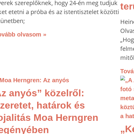
yerek szereplőknek, hogy 24-én meg tudjuk
te
et etetni a próba és az istentisztelet közötti
zünetben;
Hein
Olva
ovább olvasom »
„Hog
felm
mitől
Tová
z anyós” közelről:
zeretet, határok és
ojalitás Moa Herngren
„K
regényében