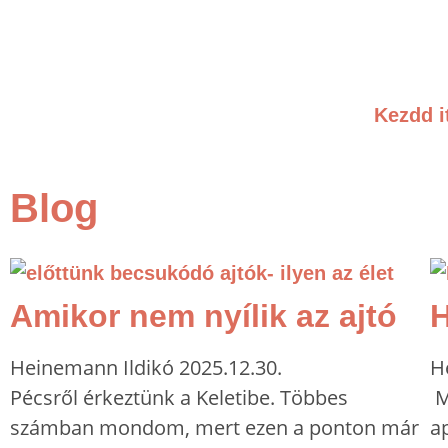
Kezdd i
Blog
Amikor nem nyílik az ajtó
H
Heinemann Ildikó
2025.12.30.
H
Pécsről érkeztünk a Keletibe. Többes
M
számban mondom, mert ezen a ponton már
a