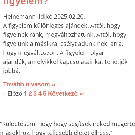
figyelem?
Heinemann Ildikó
2025.02.20.
A figyelem különleges ajándék. Attól, hogy
figyelnek ránk, megváltozhatunk. Attól, hogy
figyelünk a másikra, esélyt adunk neki arra,
hogy megváltozzon. A figyelem olyan
ajándék, amelyikkel kapcsolatainkat tehetjük
jobbá.
Tovább olvasom »
« Előző
1
2
3
4
5
Következő »
“Küldetésem, hogy hogy segítsek neked megérteni
másokhoz, hogy teljesebb életet élhess.”