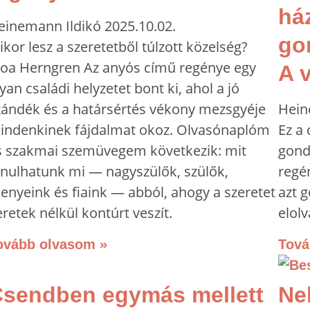
há
einemann Ildikó
2025.10.02.
go
kor lesz a szeretetből túlzott közelség?
oa Herngren Az anyós című regénye egy
A 
yan családi helyzetet bont ki, ahol a jó
zándék és a határsértés vékony mezsgyéje
Hein
indenkinek fájdalmat okoz. Olvasónaplóm
Ez a 
s szakmai szemüvegem következik: mit
gond
anulhatunk mi — nagyszülők, szülők,
regén
enyeink és fiaink — abból, ahogy a szeretet
azt 
retek nélkül kontúrt veszít.
elolv
ovább olvasom »
Tová
sendben egymás mellett
Ne