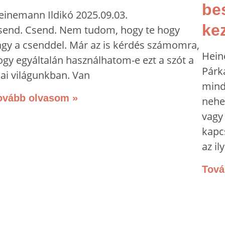
be
einemann Ildikó
2025.09.03.
ke
send. Csend. Nem tudom, hogy te hogy
agy a csenddel. Már az is kérdés számomra,
Hein
ogy egyáltalán használhatom-e ezt a szót a
Párk
ai világunkban. Van
mind
ovább olvasom »
nehe
vagy 
kapc
az i
Tová