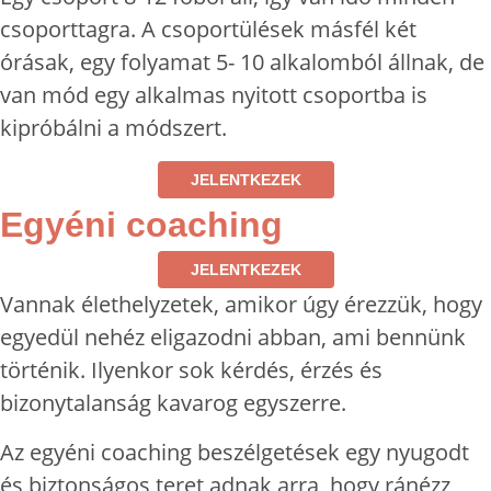
csoporttagra. A csoportülések másfél két
órásak, egy folyamat 5- 10 alkalomból állnak, de
van mód egy alkalmas nyitott csoportba is
kipróbálni a módszert.
JELENTKEZEK
Egyéni coaching
JELENTKEZEK
Vannak élethelyzetek, amikor úgy érezzük, hogy
egyedül nehéz eligazodni abban, ami bennünk
történik. Ilyenkor sok kérdés, érzés és
bizonytalanság kavarog egyszerre.
Az egyéni coaching beszélgetések egy nyugodt
és biztonságos teret adnak arra, hogy ránézz