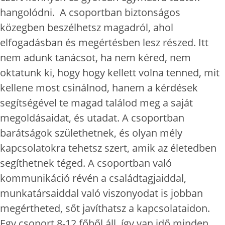
hangolódni. A csoportban biztonságos
közegben beszélhetsz magadról, ahol
elfogadásban és megértésben lesz részed. Itt
nem adunk tanácsot, ha nem kéred, nem
oktatunk ki, hogy hogy kellett volna tenned, mit
kellene most csinálnod, hanem a kérdések
segítségével te magad találod meg a saját
megoldásaidat, és utadat. A csoportban
barátságok születhetnek, és olyan mély
kapcsolatokra tehetsz szert, amik az életedben
segíthetnek téged. A csoportban való
kommunikáció révén a családtagjaiddal,
munkatársaiddal való viszonyodat is jobban
megértheted, sőt javíthatsz a kapcsolataidon.
Egy csoport 8-12 főből áll, így van idő minden