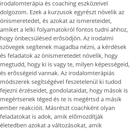
irodalomterápia és coaching eszközeivel
dolgozom. Ezek a kurzusok egyrészt növelik az
önismeretedet, és azokat az ismereteidet,
amiket a lelki folyamatokról fontos tudni ahhoz,
hogy önbecsülésed erősödjön. Az irodalmi
szövegek segítenek magadba nézni, a kérdések
és feladatok az önismeretedet növelik, hogy
megtudd, hogy ki is vagy te, milyen képességeid,
és erősségeid vannak. Az irodalomterápiás
módszerek segítségével feszetelenül ki tudod
fejezni érzéseidet, gondolataidat, hogy mások is
megértsenek téged és te is megértsd a másik
ember reakcióit. Másrészt coachként olyan
feladatokat is adok, amik előmozdítják
életedben azokat a változásokat, amik