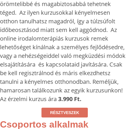
örömtelibbé és magabiztosabbá tehetnek
téged. Az ilyen kurzusokkal kényelmesen
otthon tanulhatsz magadról, így a túlzsúfolt
időbeosztásod miatt sem kell aggódnod. Az
online irodalomterápiás kurzusok remek
lehetőséget kínálnak a személyes fejlődésedre,
vagy a nehézségeiddel való megküzdési módok
elsajátítására és kapcsolataid javítására. Csak
be kell regisztrálnod és máris elkezdhetsz
tanulni a kényelmes otthonodban. Reméljük,
hamarosan találkozunk az egyik kurzusunkon!
Az érzelmi kurzus ára
3.990 Ft.
RÉSZTVESZEK
Csoportos alkalmak​