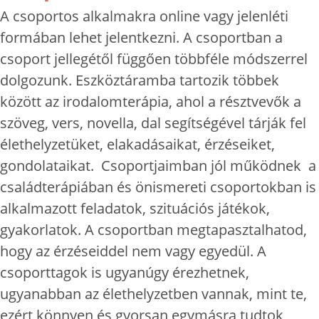
A csoportos alkalmakra online vagy jelenléti
formában lehet jelentkezni. A csoportban a
csoport jellegétől függően többféle módszerrel
dolgozunk. Eszköztáramba tartozik többek
között az irodalomterápia, ahol a résztvevők a
szöveg, vers, novella, dal segítségével tárják fel
élethelyzetüket, elakadásaikat, érzéseiket,
gondolataikat. Csoportjaimban jól működnek a
családterápiában és önismereti csoportokban is
alkalmazott feladatok, szituációs játékok,
gyakorlatok. A csoportban megtapasztalhatod,
hogy az érzéseiddel nem vagy egyedül. A
csoporttagok is ugyanúgy érezhetnek,
ugyanabban az élethelyzetben vannak, mint te,
ezért könnyen és gyorsan egymásra tudtok