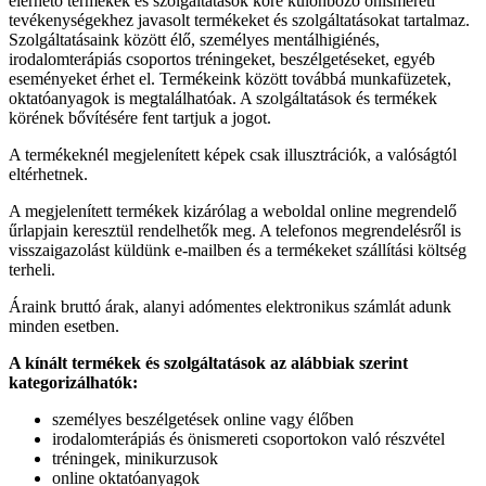
elérhető termékek és szolgáltatások köre különböző önismereti
tevékenységekhez javasolt termékeket és szolgáltatásokat tartalmaz.
Szolgáltatásaink között élő, személyes mentálhigiénés,
irodalomterápiás csoportos tréningeket, beszélgetéseket, egyéb
eseményeket érhet el. Termékeink között továbbá munkafüzetek,
oktatóanyagok is megtalálhatóak. A szolgáltatások és termékek
körének bővítésére fent tartjuk a jogot.
A termékeknél megjelenített képek csak illusztrációk, a valóságtól
eltérhetnek.
A megjelenített termékek kizárólag a weboldal online megrendelő
űrlapjain keresztül rendelhetők meg. A telefonos megrendelésről is
visszaigazolást küldünk e-mailben és a termékeket szállítási költség
terheli.
Áraink bruttó árak, alanyi adómentes elektronikus számlát adunk
minden esetben.
A kínált termékek és szolgáltatások az alábbiak szerint
kategorizálhatók:
személyes beszélgetések online vagy élőben
irodalomterápiás és önismereti csoportokon való részvétel
tréningek, minikurzusok
online oktatóanyagok