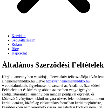
Kezdd itt
Szolgáltatásaim
Rólam
Blog
Kapcsolat
Általános Szerződési Feltételek
Kérjük, amennyiben vásárlója, illetve aktív felhasználója kíván lenni
a heinemannildiko.hu illetve
https://sf.heinemannildiko.hu
weboldalunknak, figyelmesen olvassa el az Általános Szerződési
Feltételeinket és kizárólag abban az esetben vegye igénybe
szolgáltatásainkat, amennyiben minden pontjával egyetért, és
kötelező érvényűnek tekinti magára nézve. Jelen dokumentum nem
kerül iktatásra, kizárólag elektronikus formában kerül megkötésre,
későbbiekben nem kereshető vissza, magatartási kódexre nem utal.