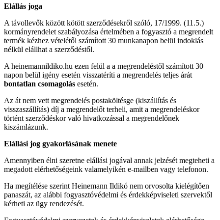
Elállás joga
A távollevők között kötött szerződésekről szóló, 17/1999. (11.5.)
kormányrendelet szabályozása értelmében a fogyasztó a megrendelt
termék kézhez vételétől számított 30 munkanapon belül indoklás
nélkül elállhat a szerződéstől.
A heinemannildiko.hu ezen felül a a megrendeléstől számított 30
napon belül igény esetén visszatéríti a megrendelés teljes árát
bontatlan csomagolás
esetén.
Az át nem vett megrendelés postaköltésge (kiszállítás és
visszaszállítás) díj a megrendelőt terheli, amit a megrendeléskor
történt szerződéskor való hivatkozással a megrendelőnek
kiszámlázunk.
Elállási jog gyakorlásának menete
Amennyiben élni szeretne elállási jogával annak jelzését megteheti a
megadott elérhetőségeink valamelyikén e-mailben vagy telefonon.
Ha megítélése szerint Heinemann Ildikó nem orvosolta kielégítően
panaszát, az alábbi fogyasztóvédelmi és érdekképviseleti szervektől
kérheti az ügy rendezését.