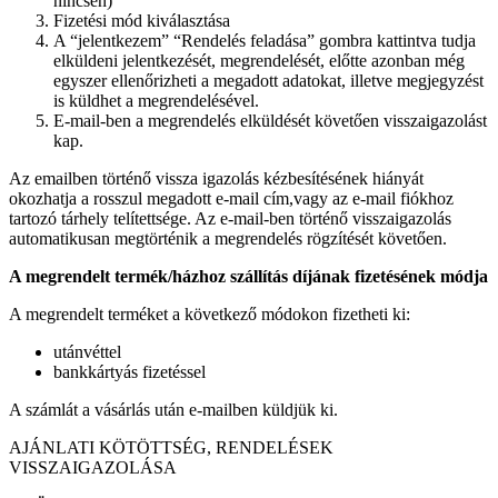
nincsen)
Fizetési mód kiválasztása
A “jelentkezem” “Rendelés feladása” gombra kattintva tudja
elküldeni jelentkezését, megrendelését, előtte azonban még
egyszer ellenőrizheti a megadott adatokat, illetve megjegyzést
is küldhet a megrendelésével.
E-mail-ben a megrendelés elküldését követően visszaigazolást
kap.
Az emailben történő vissza igazolás kézbesítésének hiányát
okozhatja a rosszul megadott e-mail cím,vagy az e-mail fiókhoz
tartozó tárhely telítettsége. Az e-mail-ben történő visszaigazolás
automatikusan megtörténik a megrendelés rögzítését követően.
A megrendelt termék/házhoz szállítás díjának fizetésének módja
A megrendelt terméket a következő módokon fizetheti ki:
utánvéttel
bankkártyás fizetéssel
A számlát a vásárlás után e-mailben küldjük ki.
AJÁNLATI KÖTÖTTSÉG, RENDELÉSEK
VISSZAIGAZOLÁSA