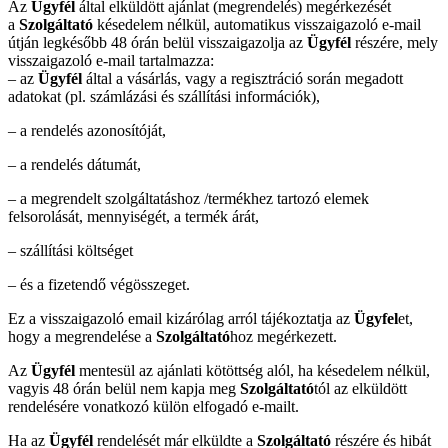
Az
Ügyfél
által elküldött ajánlat (megrendelés) megérkezését
a
Szolgáltató
késedelem nélkül, automatikus visszaigazoló e-mail
útján legkésőbb 48 órán belül visszaigazolja az
Ügyfél
részére, mely
visszaigazoló e-mail tartalmazza:
– az
Ügyfél
által a vásárlás, vagy a regisztráció során megadott
adatokat (pl. számlázási és szállítási információk),
– a rendelés azonosítóját,
– a rendelés dátumát,
– a megrendelt szolgáltatáshoz /termékhez tartozó elemek
felsorolását, mennyiségét, a termék árát,
– szállítási költséget
– és a fizetendő végösszeget.
Ez a visszaigazoló email kizárólag arról tájékoztatja az
Ügyfel
et,
hogy a megrendelése a
Szolgáltató
hoz megérkezett.
Az
Ügyfél
mentesül az ajánlati kötöttség alól, ha késedelem nélkül,
vagyis 48 órán belül nem kapja meg
Szolgáltató
tól az elküldött
rendelésére vonatkozó külön elfogadó e-mailt.
Ha az
Ügyfél
rendelését már elküldte a
Szolgáltató
részére és hibát