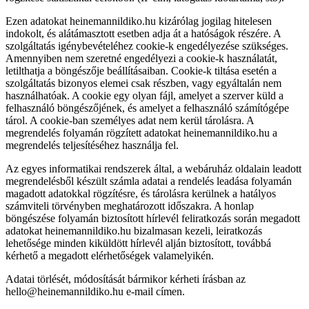
Ezen adatokat heinemannildiko.hu kizárólag jogilag hitelesen
indokolt, és alátámasztott esetben adja át a hatóságok részére. A
szolgáltatás igénybevételéhez cookie-k engedélyezése szükséges.
Amennyiben nem szeretné engedélyezi a cookie-k használatát,
letilthatja a böngészője beállításaiban. Cookie-k tiltása esetén a
szolgáltatás bizonyos elemei csak részben, vagy egyáltalán nem
használhatóak. A cookie egy olyan fájl, amelyet a szerver küld a
felhasználó böngészőjének, és amelyet a felhasználó számítógépe
tárol. A cookie-ban személyes adat nem kerül tárolásra. A
megrendelés folyamán rögzített adatokat heinemannildiko.hu a
megrendelés teljesítéséhez használja fel.
Az egyes informatikai rendszerek által, a webáruház oldalain leadott
megrendelésből készült számla adatai a rendelés leadása folyamán
magadott adatokkal rögzítésre, és tárolásra kerülnek a hatályos
számviteli törvényben meghatározott időszakra. A honlap
böngészése folyamán biztosított hírlevél feliratkozás során megadott
adatokat heinemannildiko.hu bizalmasan kezeli, leiratkozás
lehetősége minden kiküldött hírlevél alján biztosított, továbbá
kérhető a megadott elérhetőségek valamelyikén.
Adatai törlését, módosítását bármikor kérheti írásban az
hello@heinemannildiko.hu e-mail címen.