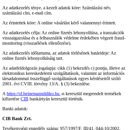
Az adatkezelés ténye, a kezelt adatok köre: Számlázási név,
számlázási cím, e-mail cím.
Az érintettek köre: A online vásárlást kérő valamennyi érintett.
Az adatkezelés célja: Az online fizetés lebonyolítása, a tranzakciók
visszaigazolása és a felhasználók védelme érdekében végzett fraud-
monitoring (visszaélések ellenőrzése).
Az adatkezelés időtartama, az adatok törlésének határideje: Az
online fizetés lebonyolításáig tart.
Az adatfeldolgozás jogalapja: cikk (1) bekezdés c) pontja, illetve az
elektronikus kereskedelemi szolgáltatások, valamint az információs
társadalommal összefüggő szolgáltatások egyes kérdéseiről szóló
2001. évi CVIII. törvény 13/A. § (3) bekezdése.
A
https://sf.heinemannildiko.hu
-n keresztül megrendelt termékek
kifizetése
CIB
bankártyán keresztül történik.
Banki adatok:
CIB Bank Zrt.
Tevékenységi engedély száma: 957/1997/F, III/41. 044-10/2002.