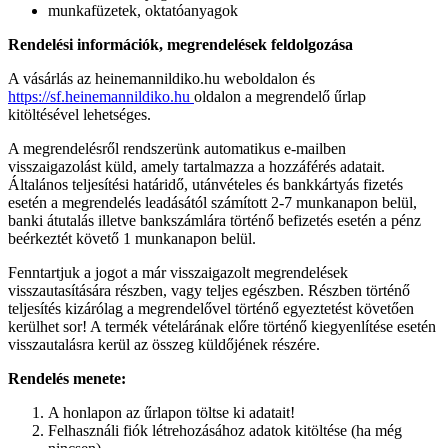
munkafüzetek, oktatóanyagok
Rendelési információk, megrendelések feldolgozása
A vásárlás az heinemannildiko.hu weboldalon és
https://sf.heinemannildiko.hu
oldalon a megrendelő űrlap
kitöltésével lehetséges.
A megrendelésről rendszerünk automatikus e-mailben
visszaigazolást küld, amely tartalmazza a hozzáférés adatait.
Általános teljesítési határidő, utánvételes és bankkártyás fizetés
esetén a megrendelés leadásától számított 2-7 munkanapon belül,
banki átutalás illetve bankszámlára történő befizetés esetén a pénz
beérkeztét követő 1 munkanapon belül.
Fenntartjuk a jogot a már visszaigazolt megrendelések
visszautasítására részben, vagy teljes egészben. Részben történő
teljesítés kizárólag a megrendelővel történő egyeztetést követően
kerülhet sor! A termék vételárának előre történő kiegyenlítése esetén
visszautalásra kerül az összeg küldőjének részére.
Rendelés menete:
A honlapon az űrlapon töltse ki adatait!
Felhasználi fiók létrehozásához adatok kitöltése (ha még