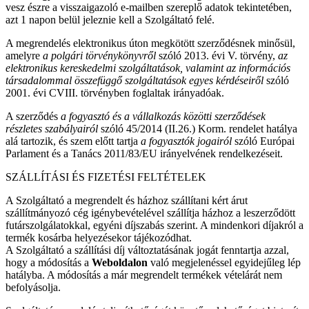
vesz észre a visszaigazoló e-mailben szereplő adatok tekintetében,
azt 1 napon belül jeleznie kell a Szolgáltató felé.
A megrendelés elektronikus úton megkötött szerződésnek minősül,
amelyre
a polgári törvénykönyvről
szóló 2013. évi V. törvény,
az
elektronikus kereskedelmi szolgáltatások, valamint az információs
társadalommal összefüggő szolgáltatások egyes kérdéseiről
szóló
2001. évi CVIII. törvényben foglaltak irányadóak.
A szerződés
a fogyasztó és a vállalkozás közötti szerződések
részletes szabályairól
szóló 45/2014 (II.26.) Korm. rendelet hatálya
alá tartozik, és szem előtt tartja
a fogyasztók jogairól
szóló Európai
Parlament és a Tanács 2011/83/EU irányelvének rendelkezéseit.
SZÁLLÍTÁSI ÉS FIZETÉSI FELTÉTELEK
A Szolgáltató a megrendelt és házhoz szállítani kért árut
szállítmányozó cég igénybevételével szállítja házhoz a leszerződött
futárszolgálatokkal, egyéni díjszabás szerint. A mindenkori díjakról a
termék kosárba helyezésekor tájékozódhat.
A Szolgáltató a szállítási díj változtatásának jogát fenntartja azzal,
hogy a módosítás a
Weboldalon
való megjelenéssel egyidejűleg lép
hatályba. A módosítás a már megrendelt termékek vételárát nem
befolyásolja.