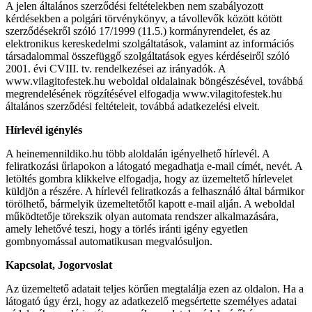
A jelen általános szerződési feltételekben nem szabályozott
kérdésekben a polgári törvénykönyv, a távollevők között kötött
szerződésekről szóló 17/1999 (11.5.) kormányrendelet, és az
elektronikus kereskedelmi szolgáltatások, valamint az információs
társadalommal összefüggő szolgáltatások egyes kérdéseiről szóló
2001. évi CVIII. tv. rendelkezései az irányadók. A
www.vilagitofestek.hu weboldal oldalainak böngészésével, továbbá
megrendelésének rögzítésével elfogadja www.vilagitofestek.hu
általános szerződési feltételeit, továbbá adatkezelési elveit.
Hírlevél igénylés
A heinemennildiko.hu több aloldalán igényelhető hírlevél. A
feliratkozási űrlapokon a látogató megadhatja e-mail címét, nevét. A
letöltés gombra klikkelve elfogadja, hogy az üzemeltető hírlevelet
küldjön a részére. A hírlevél feliratkozás a felhasználó által bármikor
törölhető, bármelyik üzemeltetőtől kapott e-mail alján. A weboldal
működtetője törekszik olyan automata rendszer alkalmazására,
amely lehetővé teszi, hogy a törlés iránti igény egyetlen
gombnyomással automatikusan megvalósuljon.
Kapcsolat, Jogorvoslat
Az üzemeltető adatait teljes körűen megtalálja ezen az oldalon. Ha a
látogató úgy érzi, hogy az adatkezelő megsértette személyes adatai