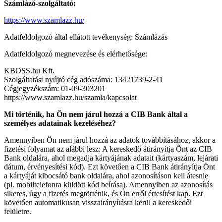
Számlázó-szolgáltató:
https://www.szamlazz.hu/
Adatfeldolgozó által ellátott tevékenység: Számlázás
Adatfeldolgozó megnevezése és elérhetősége:
KBOSS.hu Kft.
Szolgáltatást nyújtó cég adószáma: 13421739-2-41
Cégjegyzékszám: 01-09-303201
https://www.szamlazz.hu/szamla/kapcsolat
Mi történik, ha Ön nem járul hozzá a CIB Bank által a
személyes adatainak kezeléséhez?
Amennyiben Ön nem járul hozzá az adatok továbbításához, akkor a
fizetési folyamat az alábbi lesz: A kereskedő átirányítja Önt az CIB
Bank oldalára, ahol megadja kártyájának adatait (kártyaszám, lejárati
dátum, érvényesítési kód). Ezt követően a CIB Bank átirányítja Önt
a kártyáját kibocsátó bank oldalára, ahol azonosításon kell átesnie
(pl. mobiltelefonra küldött kód beírása). Amennyiben az azonosítás
sikeres, úgy a fizetés megtörténik, és Ön erről értesítést kap. Ezt
követően automatikusan visszairányításra kerül a kereskedői
felületre.