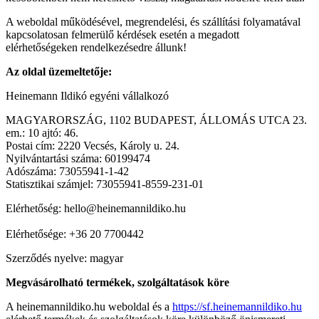
A weboldal működésével, megrendelési, és szállítási folyamatával
kapcsolatosan felmerülő kérdések esetén a megadott
elérhetőségeken rendelkezésedre állunk!
Az oldal üzemeltetője:
Heinemann Ildikó egyéni vállalkozó
MAGYARORSZÁG, 1102 BUDAPEST, ÁLLOMÁS UTCA 23.
em.: 10 ajtó: 46.
Postai cím: 2220 Vecsés, Károly u. 24.
Nyilvántartási száma: 60199474
Adószáma: 73055941-1-42
Statisztikai számjel: 73055941-8559-231-01
Elérhetőség: hello@heinemannildiko.hu
Elérhetősége: +36 20 7700442
Szerződés nyelve: magyar
Megvásárolható termékek, szolgáltatások köre
A heinemannildiko.hu weboldal és a
https://sf.heinemannildiko.hu