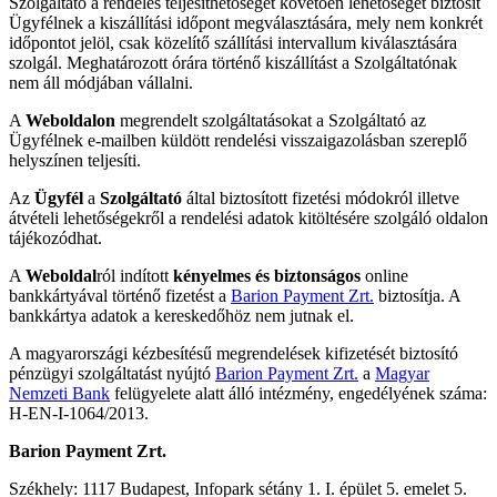
Szolgáltató a rendelés teljesíthetőségét követően lehetőséget biztosít
Ügyfélnek a kiszállítási időpont megválasztására, mely nem konkrét
időpontot jelöl, csak közelítő szállítási intervallum kiválasztására
szolgál. Meghatározott órára történő kiszállítást a Szolgáltatónak
nem áll módjában vállalni.
A
Weboldalon
megrendelt szolgáltatásokat a Szolgáltató az
Ügyfélnek e-mailben küldött rendelési visszaigazolásban szereplő
helyszínen teljesíti.
Az
Ügyfél
a
Szolgáltató
által biztosított fizetési módokról illetve
átvételi lehetőségekről a rendelési adatok kitöltésére szolgáló oldalon
tájékozódhat.
A
Weboldal
ról indított
kényelmes és biztonságos
online
bankkártyával történő fizetést a
Barion Payment Zrt.
biztosítja. A
bankkártya adatok a kereskedőhöz nem jutnak el.
A magyarországi kézbesítésű megrendelések kifizetését biztosító
pénzügyi szolgáltatást nyújtó
Barion Payment Zrt.
a
Magyar
Nemzeti Bank
felügyelete alatt álló intézmény, engedélyének száma:
H-EN-I-1064/2013.
Barion Payment Zrt.
Székhely: 1117 Budapest, Infopark sétány 1. I. épület 5. emelet 5.