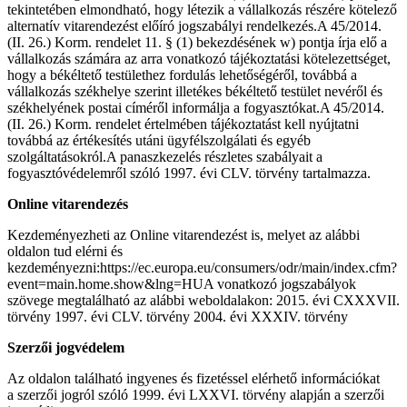
tekintetében elmondható, hogy létezik a vállalkozás részére kötelező
alternatív vitarendezést előíró jogszabályi rendelkezés.A 45/2014.
(II. 26.) Korm. rendelet 11. § (1) bekezdésének w) pontja írja elő a
vállalkozás számára az arra vonatkozó tájékoztatási kötelezettséget,
hogy a békéltető testülethez fordulás lehetőségéről, továbbá a
vállalkozás székhelye szerint illetékes békéltető testület nevéről és
székhelyének postai címéről informálja a fogyasztókat.A 45/2014.
(II. 26.) Korm. rendelet értelmében tájékoztatást kell nyújtatni
továbbá az értékesítés utáni ügyfélszolgálati és egyéb
szolgáltatásokról.A panaszkezelés részletes szabályait a
fogyasztóvédelemről szóló 1997. évi CLV. törvény tartalmazza.
Online vitarendezés
Kezdeményezheti az Online vitarendezést is, melyet az alábbi
oldalon tud elérni és
kezdeményezni:https://ec.europa.eu/consumers/odr/main/index.cfm?
event=main.home.show&lng=HUA vonatkozó jogszabályok
szövege megtalálható az alábbi weboldalakon: 2015. évi CXXXVII.
törvény 1997. évi CLV. törvény 2004. évi XXXIV. törvény
Szerzői jogvédelem
Az oldalon található ingyenes és fizetéssel elérhető információkat
a szerzői jogról szóló 1999. évi LXXVI. törvény alapján a szerzői