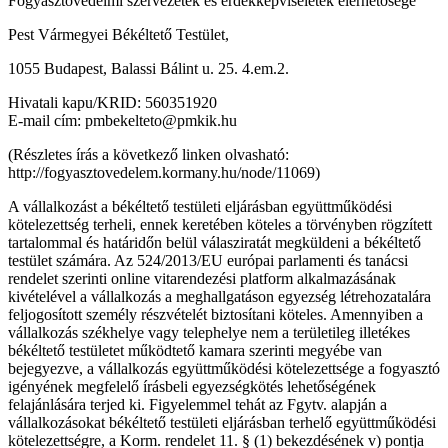
Fogyasztóvédelmi szervezetek és érdekképviseletek elérhetősége
Pest Vármegyei Békéltető Testület,
1055 Budapest, Balassi Bálint u. 25. 4.em.2.
Hivatali kapu/KRID: 560351920
E-mail cím: pmbekelteto@pmkik.hu
(Részletes írás a következő linken olvasható:
http://fogyasztovedelem.kormany.hu/node/11069)
A vállalkozást a békéltető testületi eljárásban együttműködési
kötelezettség terheli, ennek keretében köteles a törvényben rögzített
tartalommal és határidőn belül válasziratát megküldeni a békéltető
testület számára. Az 524/2013/EU európai parlamenti és tanácsi
rendelet szerinti online vitarendezési platform alkalmazásának
kivételével a vállalkozás a meghallgatáson egyezség létrehozatalára
feljogosított személy részvételét biztosítani köteles. Amennyiben a
vállalkozás székhelye vagy telephelye nem a területileg illetékes
békéltető testületet működtető kamara szerinti megyébe van
bejegyezve, a vállalkozás együttműködési kötelezettsége a fogyasztó
igényének megfelelő írásbeli egyezségkötés lehetőségének
felajánlására terjed ki. Figyelemmel tehát az Fgytv. alapján a
vállalkozásokat békéltető testületi eljárásban terhelő együttműködési
kötelezettségre, a Korm. rendelet 11. § (1) bekezdésének v) pontja