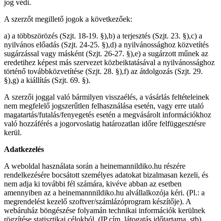
jog védi.
A szerzőt megillető jogok a következőek:
a) a többszörözés (Szjt. 18-19. §),b) a terjesztés (Szjt. 23. §),c) a
nyilvános előadás (Szjt. 24-25. §),d) a nyilvánossághoz közvetítés
sugárzással vagy másként (Szjt. 26-27. §),e) a sugárzott műnek az
eredetihez képest más szervezet közbeiktatásával a nyilvánossághoz
történő továbbközvetítése (Szjt. 28. §),f) az átdolgozás (Szjt. 29.
§),g) a kiállítás (Szjt. 69. §).
A szerzői joggal való bármilyen visszaélés, a vásárlás feltételeinek
nem megfelelő jogszerűtlen felhasználása esetén, vagy erre utaló
magatartás/futalás/fenyegetés esetén a megvásárolt információkhoz
való hozzáférés a jogorvoslatig határozatlan időre felfüggesztésre
kerül.
Adatkezelés
A weboldal használata során a heinemannildiko.hu részére
rendelkezésére bocsátott személyes adatokat bizalmasan kezeli, és
nem adja ki további fél számára, kivéve abban az esetben
amennyiben az a heinemannnildiko.hu alvállalkozója kéri. (Pl.: a
megrendelést kezelő szoftver/számlázóprogram készítője). A
webáruház böngészése folyamán technikai információk kerülnek
rögzítése statisztikai célokból. (IP cím, látogatás időtartama, stb).