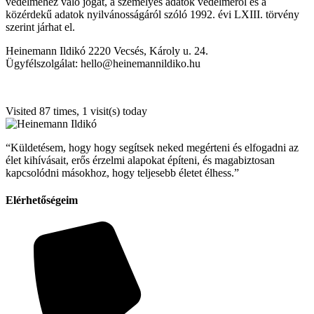
védelméhez való jogát, a személyes adatok védelméről és a
közérdekű adatok nyilvánosságáról szóló 1992. évi LXIII. törvény
szerint járhat el.
Heinemann Ildikó 2220 Vecsés, Károly u. 24.
Ügyfélszolgálat: hello@heinemannildiko.hu
Visited 87 times, 1 visit(s) today
“Küldetésem, hogy hogy segítsek neked megérteni és elfogadni az
élet kihívásait, erős érzelmi alapokat építeni, és magabiztosan
kapcsolódni másokhoz, hogy teljesebb életet élhess.”
Elérhetőségeim