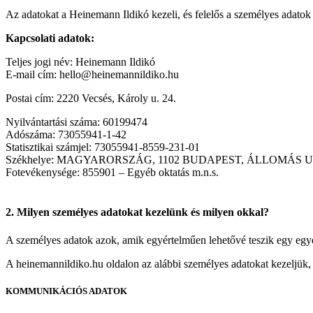
Az adatokat a Heinemann Ildikó kezeli, és felelős a személyes adatok 
Kapcsolati adatok:
Teljes jogi név: Heinemann Ildikó
E-mail cím: hello@heinemannildiko.hu
Postai cím: 2220 Vecsés, Károly u. 24.
Nyilvántartási száma: 60199474
Adószáma: 73055941-1-42
Statisztikai számjel: 73055941-8559-231-01
Székhelye: MAGYARORSZÁG, 1102 BUDAPEST, ÁLLOMÁS UTCA 2
Fotevékenysége: 855901 – Egyéb oktatás m.n.s.
2. Milyen személyes adatokat kezelünk és milyen okkal?
A személyes adatok azok, amik egyértelműen lehetővé teszik egy egyé
A heinemannildiko.hu oldalon az alábbi személyes adatokat kezeljük, 
KOMMUNIKÁCIÓS ADATOK