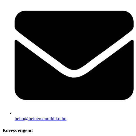
hello@heinemannildiko.hu
Kövess engem!