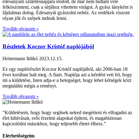
édesanyám születésnapjára íródott, de már nem tudtam vele
felköszönteni, csak a sírjához vihettem virágot. A gyász lányként is
fájdalmas dolog. Édesanyát gyászolni nehéz. Az emlékek viszont
olyan jók és szépek tudnak lenni.
Tovább olvasom »
Részletek Koczor Kristóf naplójából
Heinemann Ildikó
2023.12.15.
Ez egy naplórészlet Koczor Kristóf naplójából, aki 2006-ban 18
éves korában halt meg. A fiam. Naplója azt a kérdést veti fel, hogy
mi a küldetése, Isten adja-e a betegséget, hogy lehet kétségek közt
megtalálni mégis a reményt.
Tovább olvasom »
“Küldetésem, hogy hogy segítsek neked megérteni és elfogadni az
élet kihívásait, erős érzelmi alapokat építeni, és magabiztosan
kapcsolódni másokhoz, hogy teljesebb életet élhess.”
Elérhetőségeim