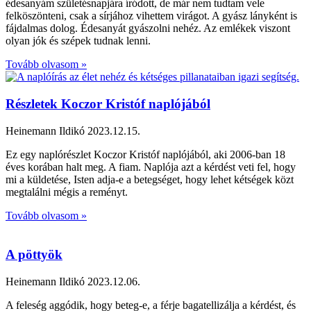
édesanyám születésnapjára íródott, de már nem tudtam vele
felköszönteni, csak a sírjához vihettem virágot. A gyász lányként is
fájdalmas dolog. Édesanyát gyászolni nehéz. Az emlékek viszont
olyan jók és szépek tudnak lenni.
Tovább olvasom »
Részletek Koczor Kristóf naplójából
Heinemann Ildikó
2023.12.15.
Ez egy naplórészlet Koczor Kristóf naplójából, aki 2006-ban 18
éves korában halt meg. A fiam. Naplója azt a kérdést veti fel, hogy
mi a küldetése, Isten adja-e a betegséget, hogy lehet kétségek közt
megtalálni mégis a reményt.
Tovább olvasom »
A pöttyök
Heinemann Ildikó
2023.12.06.
A feleség aggódik, hogy beteg-e, a férje bagatellizálja a kérdést, és