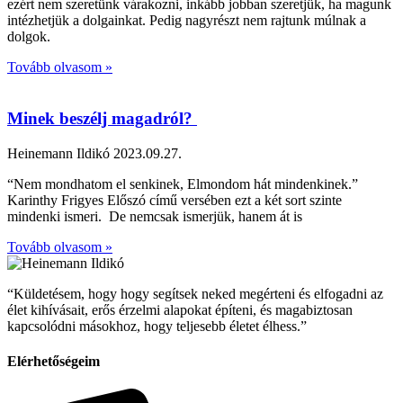
ezért nem szeretünk várakozni, inkább jobban szeretjük, ha magunk
intézhetjük a dolgainkat. Pedig nagyrészt nem rajtunk múlnak a
dolgok.
Tovább olvasom »
Minek beszélj magadról?
Heinemann Ildikó
2023.09.27.
“Nem mondhatom el senkinek, Elmondom hát mindenkinek.”
Karinthy Frigyes Előszó című versében ezt a két sort szinte
mindenki ismeri. De nemcsak ismerjük, hanem át is
Tovább olvasom »
“Küldetésem, hogy hogy segítsek neked megérteni és elfogadni az
élet kihívásait, erős érzelmi alapokat építeni, és magabiztosan
kapcsolódni másokhoz, hogy teljesebb életet élhess.”
Elérhetőségeim