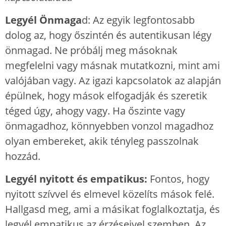
Legyél Önmaga
d: Az egyik legfontosabb
dolog az, hogy őszintén és autentikusan légy
önmagad. Ne próbálj meg másoknak
megfelelni vagy másnak mutatkozni, mint ami
valójában vagy. Az igazi kapcsolatok az alapján
épülnek, hogy mások elfogadják és szeretik
téged úgy, ahogy vagy. Ha őszinte vagy
önmagadhoz, könnyebben vonzol magadhoz
olyan embereket, akik tényleg passzolnak
hozzád.
Legyél nyitott és empatikus:
Fontos, hogy
nyitott szívvel és elmevel közelíts mások felé.
Hallgasd meg, ami a másikat foglalkoztatja, és
legyél empatikus az érzéseivel szemben. Az