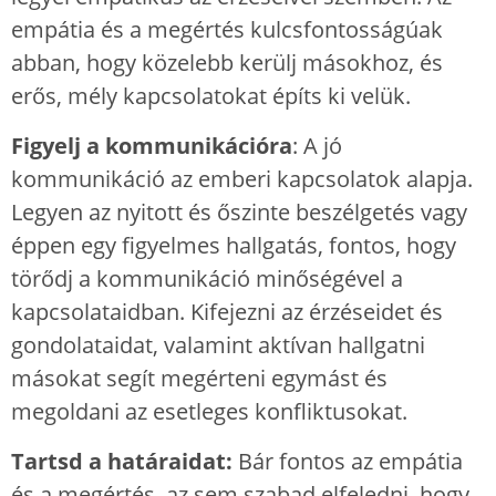
empátia és a megértés kulcsfontosságúak
abban, hogy közelebb kerülj másokhoz, és
erős, mély kapcsolatokat építs ki velük.
Figyelj a kommunikációra
: A jó
kommunikáció az emberi kapcsolatok alapja.
Legyen az nyitott és őszinte beszélgetés vagy
éppen egy figyelmes hallgatás, fontos, hogy
törődj a kommunikáció minőségével a
kapcsolataidban. Kifejezni az érzéseidet és
gondolataidat, valamint aktívan hallgatni
másokat segít megérteni egymást és
megoldani az esetleges konfliktusokat.
Tartsd a határaidat:
Bár fontos az empátia
és a megértés, az sem szabad elfeledni, hogy