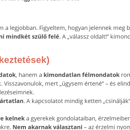
m a legjobban. Figyeltem, hogyan jelennek meg b
ni mindkét szülő felé
. A „válassz oldalt!” kimo
keztetések)
datok
, hanem a
kimondatlan félmondatok
rom
k. Visszavonulok, mert „úgysem értené” – és elin
elezéseimnek.
 ártatlan
. A kapcsolatot mindig ketten „csináljá
re kelnek
a gyerekek gondolataiban, érzelmeibe
ükre.
Nem akarnak választani
– az érzelmi ny