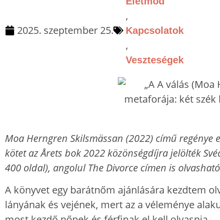
Életmód
,
2025. szeptember 25.
Kapcsolatok
,
Veszteségek
Moa Herngren Skilsmässan (2022) című regénye egy
kötet az Årets bok 2022 közönségdíjra jelölték Sv
400 oldal), angolul The Divorce címen is olvasható 
A könyvet egy barátnőm ajánlására kezdtem olv
lányának és vejének, mert az a véleménye alaku
most kezdő nőnek és férfinak el kell olvasnia.