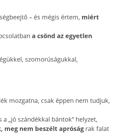
tségbeejtő – és mégis értem,
miért
apcsolatban
a csönd az egyetlen
nségükkel, szomorúságukkal,
dék mozgatna, csak éppen nem tudjuk,
 a „jó szándékkal bántok” helyzet,
k, meg nem beszélt apróság
rak falat