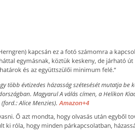
 több évtizedes házasság szétesését mutatja be ké
édországban. Magyarul A válás címen, a Helikon Kiad
(ford.: Alice Menzies).
Amazon+4
asni. Ő azt mondta, hogy olvasás után egyből to
lt ki róla, hogy minden párkapcsolatban, házass