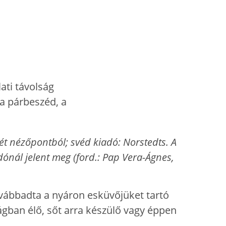
t nézőpontból; svéd kiadó: Norstedts. A
ónál jelent meg (ford.: Pap Vera-Ágnes,
vábbadta a nyáron esküvőjüket tartó
ágban élő, sőt arra készülő vagy éppen