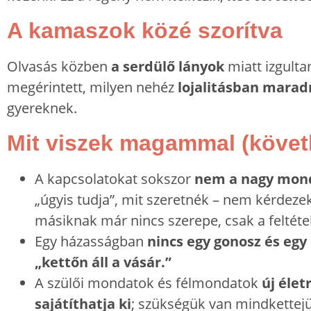
A kamaszok közé szorítva
Olvasás közben
a serdülő lányok
miatt izgulta
megérintett, milyen nehéz
lojalitásban marad
gyereknek.
Mit viszek magammal (követ
A kapcsolatokat sokszor
nem a nagy mon
„úgyis tudja”, mit szeretnék – nem kérdeze
másiknak már nincs szerepe, csak a feltét
Egy házasságban
nincs egy gonosz és egy
„kettőn áll a vásár.”
A szülői mondatok és félmondatok
új élet
sajátíthatja ki
; szükségük van mindkettej