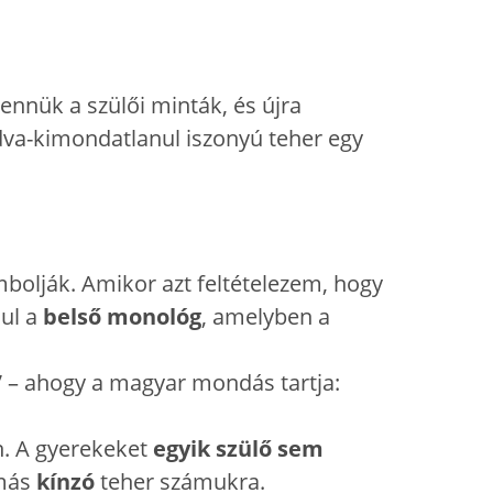
ennük a szülői minták, és újra
ndva-kimondatlanul iszonyú teher egy
bolják. Amikor azt feltételezem, hogy
dul a
belső monológ
, amelyben a
k” – ahogy a magyar mondás tartja:
n. A gyerekeket
egyik szülő sem
omás
kínzó
teher számukra.