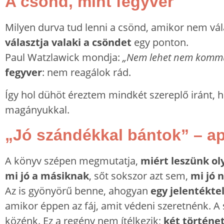
A csönd, mint fegyver
Milyen durva tud lenni a csönd, amikor nem vál
választja valaki a csöndet
egy ponton.
Paul Watzlawick mondja:
„Nem lehet nem kommu
fegyver
: nem reagálok rád.
Így hol dühöt éreztem mindkét szereplő iránt, 
magányukkal.
„Jó szándékkal bántok” – ap
A könyv szépen megmutatja,
miért leszünk o
mi jó a másiknak
, sőt sokszor azt sem,
mi jó 
Az is gyönyörű benne, ahogyan
egy jelentékte
amikor éppen az fáj, amit védeni szeretnénk. A
közénk. Ez a regény nem ítélkezik;
két történet