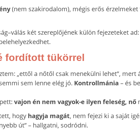
ény
(nem szakirodalom), mégis erős érzelmeket v
sság–válás két szereplőjének külön fejezeteket ad:
belehelyezkedhet.
fordított tükörrel
eztem: „ettől a nőtől csak menekülni lehet”, mert
a semmi sem lenne elég jó.
Kontrollmánia
– és b
pett:
vajon én nem vagyok-e ilyen feleség, nő
n
tett, hogy
hagyja magát
, nem fejezi ki a saját i
yebb út” – hallgatni, sodródni.