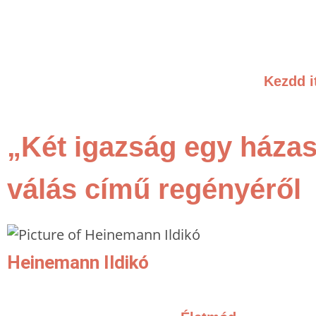
Kezdd i
„Két igazság egy háza
válás című regényéről
Heinemann Ildikó