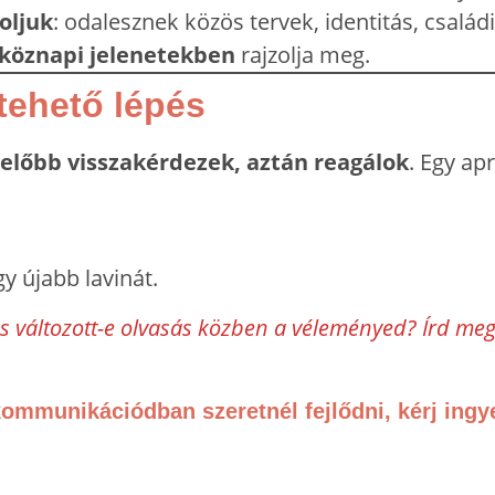
oljuk
: odalesznek közös tervek, identitás, család
köznapi jelenetekben
rajzolja meg.
tehető lépés
előbb visszakérdezek, aztán reagálok
. Egy a
y újabb lavinát.
 és változott-e olvasás közben a véleményed? Írd m
kommunikációdban szeretnél fejlődni, kérj ingy