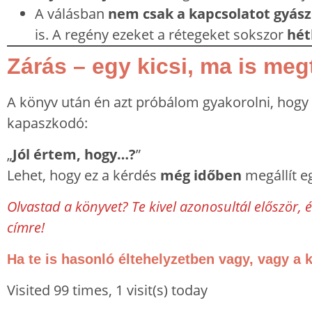
A válásban
nem csak a kapcsolatot gyász
is. A regény ezeket a rétegeket sokszor
hét
Zárás – egy kicsi, ma is meg
A könyv után én azt próbálom gyakorolni, hogy
kapaszkodó:
„
Jól értem, hogy…?
”
Lehet, hogy ez a kérdés
még időben
megállít eg
Olvastad a könyvet? Te kivel azonosultál először,
címre!
Ha te is hasonló éltehelyzetben vagy, vagy a 
Visited 99 times, 1 visit(s) today