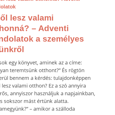
ől lesz valami
thonná? – Adventi
ndolatok a személyes
rünkről
sok egy könyvet, aminek az a címe:
yan teremtsünk otthont?” És rögtön
erül bennem a kérdés: tulajdonképpen
 lesz valami otthon? Ez a szó annyira
rős, annyiszor használjuk a napjainkban,
s sokszor mást értünk alatta.
amegyünk?” – amikor a szálloda