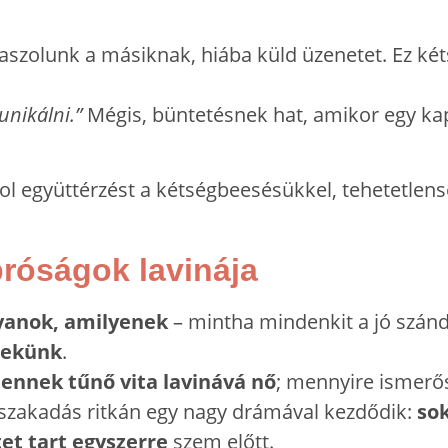
aszolunk a másiknak, hiába küld üzenetet. Ez ké
nikálni.”
Mégis, büntetésnek hat, amikor egy k
hol együttérzést a kétségbeesésükkel, tehetetle
róságok lavinája
lyanok, amilyenek
– mintha mindenkit a jó szán
nekünk
.
lennek tűnő vita lavinává nő
; mennyire ismerős
 szakadás ritkán egy nagy drámával kezdődik:
so
et tart egyszerre
szem előtt.