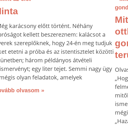
inta
Mit
ég karácsony előtt történt. Néhány
ot
próságot kellett beszereznem: kalácsot a
go
yerek szereplőknek, hogy 24-én meg tudjuk
et etetni a próba és az istentisztelet közötti
te
zünetben; három példányos átvételi
lismervényt; egy liter tejet. Semmi nagy ügy
Olva
 mégis olyan feladatok, amelyek
„Hog
felm
ovább olvasom »
mitől
isme
mégi
„Haz