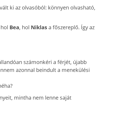
ált ki az olvasóból: könnyen olvasható,
 hol
Bea
, hol
Niklas
a főszereplő. Így az
 állandóan számonkéri a férjét, újabb
ennem azonnal beindult a menekülési
éha?
gényeit, mintha nem lenne saját