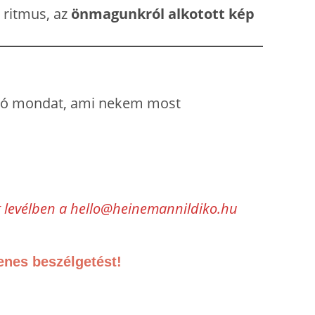
i ritmus, az
önmagunkról alkotott kép
pró mondat, ami nekem most
eg levélben a hello@heinemannildiko.hu
enes beszélgetést!