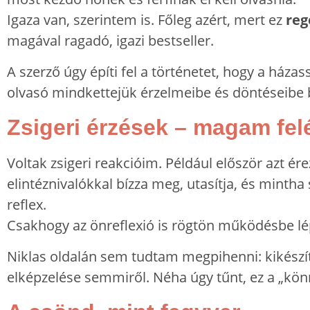
Igaza van, szerintem is. Főleg azért, mert ez
reg
magával ragadó, igazi bestseller.
A szerző úgy építi fel a történetet, hogy a háza
olvasó mindkettejük érzelmeibe és döntéseibe 
Zsigeri érzések – magam felé 
Voltak zsigeri reakcióim. Például először azt ér
elintéznivalókkal bízza meg, utasítja, és minth
reflex.
Csakhogy az önreflexió is rögtön működésbe lé
Niklas oldalán sem tudtam megpihenni: kikészí
elképzelése semmiről. Néha úgy tűnt, ez a „könn