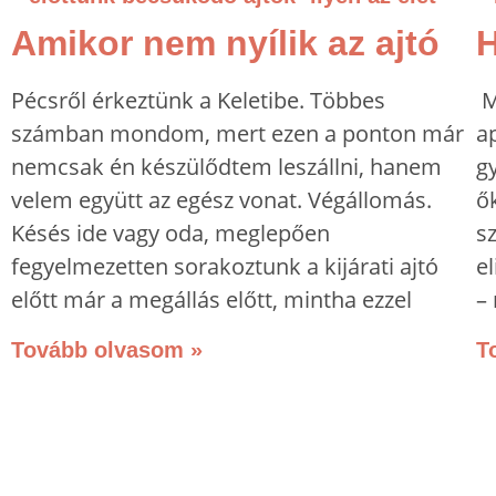
Amikor nem nyílik az ajtó
H
Pécsről érkeztünk a Keletibe. Többes
M
számban mondom, mert ezen a ponton már
a
nemcsak én készülődtem leszállni, hanem
g
velem együtt az egész vonat. Végállomás.
ők
Késés ide vagy oda, meglepően
s
fegyelmezetten sorakoztunk a kijárati ajtó
e
előtt már a megállás előtt, mintha ezzel
–
Tovább olvasom »
T