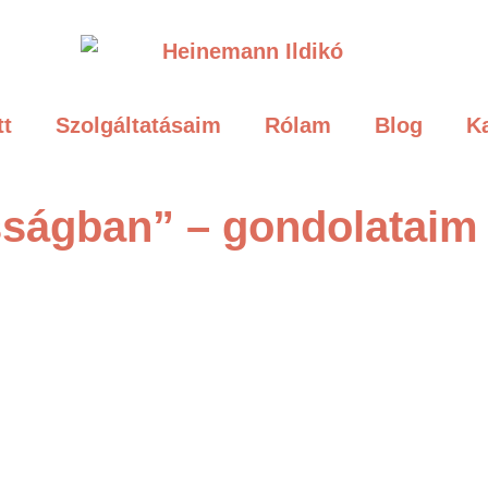
tt
Szolgáltatásaim
Rólam
Blog
K
sságban” – gondolataim