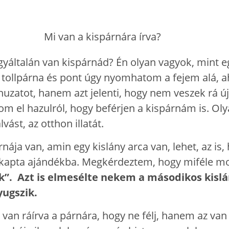
yáltalán van kispárnád? Én olyan vagyok, mint e
y tollpárna és pont úgy nyomhatom a fejem alá, 
 huzatot, hanem azt jelenti, hogy nem veszek rá 
 el hazulról, hogy beférjen a kispárnám is. Oly
vást, az otthon illatát.
ája van, amin egy kislány arca van, lehet, az is,
tól kapta ajándékba. Megkérdeztem, hogy miféle 
k”. Azt is elmesélte nekem a másodikos kislány
yugszik.
 van ráírva a párnára, hogy ne félj, hanem az van