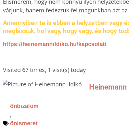
Elismerem, hogy nem könnyű ilyen helyzetekben 
várjunk, hanem fedezzük fel magunkban azt az 
Amennyiben te is ebben a helyzetben vagy és
meglássuk, hol vagy, hogy vagy, és hogy tudsz
https://heinemannildiko.hu/kapcsolat/
Visited 67 times, 1 visit(s) today
Heinemann I
önbizalom
,
önismeret