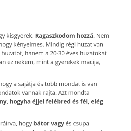
gy kisgyerek.
Ragaszkodom hozzá
. Nem
ahogy kényelmes. Mindig régi huzat van
új huzatot, hanem a 20-30 éves huzatokat
an ez nekem, mint a gyerekek macija,
 hogy a sajátja és több mondat is van
mondatok vannak rajta. Azt mondta
, hogyha éjjel felébred és fél, elég
 ráírva, hogy
bátor vagy
és csupa