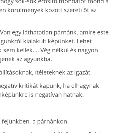
e, hogy sok-sok erősítő mondatot mond a
en körülmények között szereti őt az
 Van egy láthatatlan párnánk, amire este
gunkról kialakult képünket. Lehet
k sem kellek…. Vég nélkül és nagyon
djenek az agyunkba.
lításoknak, ítéleteknek az igazát.
egatív kritikát kapunk, ha elhagynak
énképünkre is negatívan hatnak.
 a fejünkben, a párnánkon.