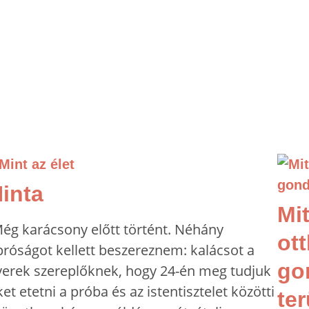
inta
Mit
ég karácsony előtt történt. Néhány
ot
próságot kellett beszereznem: kalácsot a
go
yerek szereplőknek, hogy 24-én meg tudjuk
et etetni a próba és az istentisztelet közötti
te