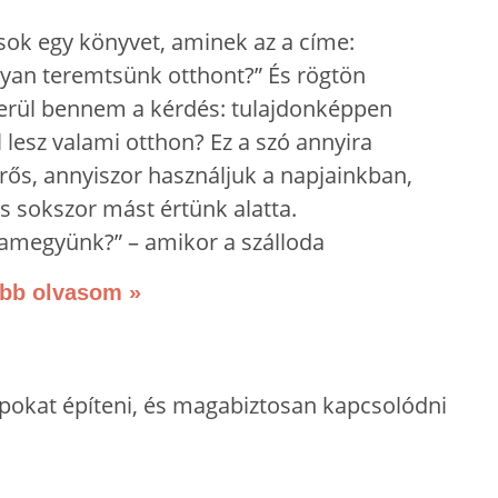
sok egy könyvet, aminek az a címe:
yan teremtsünk otthont?” És rögtön
erül bennem a kérdés: tulajdonképpen
 lesz valami otthon? Ez a szó annyira
rős, annyiszor használjuk a napjainkban,
s sokszor mást értünk alatta.
amegyünk?” – amikor a szálloda
bb olvasom »
lapokat építeni, és magabiztosan kapcsolódni