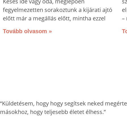
Késés ide vagy oda, meglepően
s
fegyelmezetten sorakoztunk a kijárati ajtó
e
előtt már a megállás előtt, mintha ezzel
–
Tovább olvasom »
T
“Küldetésem, hogy hogy segítsek neked megérteni
másokhoz, hogy teljesebb életet élhess.”