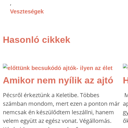
,
Veszteségek
Hasonló cikkek
Amikor nem nyílik az ajtó
H
Pécsről érkeztünk a Keletibe. Többes
M
számban mondom, mert ezen a ponton már
a
nemcsak én készülődtem leszállni, hanem
g
velem együtt az egész vonat. Végállomás.
ők