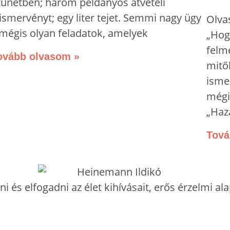
zünetben; három példányos átvételi
lismervényt; egy liter tejet. Semmi nagy ügy
Olva
 mégis olyan feladatok, amelyek
„Hog
felm
ovább olvasom »
mitől
isme
mégi
„Haz
Tová
 és elfogadni az élet kihívásait, erős érzelmi a