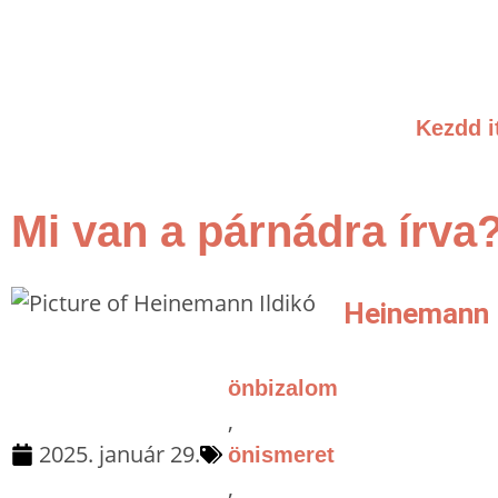
Kezdd i
Mi van a párnádra írva
Heinemann I
önbizalom
,
2025. január 29.
önismeret
,