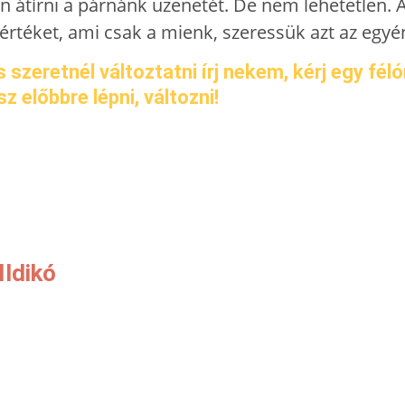
átírni a párnánk üzenetét. De nem lehetetlen. A
értéket, ami csak a mienk, szeressük azt az egy
 szeretnél változtatni írj nekem, kérj egy fé
 előbbre lépni, változni!
ldikó