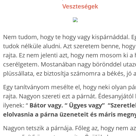
Veszteségek
Nem tudom, hogy te hogy vagy kispárnáddal. Eg
tudok nélküle aludni. Azt szeretem benne, hog
rajta. Ez nem jelenti azt, hogy nem mosom ki a
cserélgetem. Mostanában nagy börönddel utazom
plüssállata, ez biztosítja számomra a békés, jó al
Egy tanítványom mesélte el, hogy neki olyan párn
rajta. Nagyon szereti ezt a párnát. Édesanyjá
ilyenek: “
Bátor vagy. “ Ügyes vagy” “Szeretle
elolvasnia a párna üzeneteit és máris megn
Nagyon tetszik a párnája. Főleg az, hogy nem az