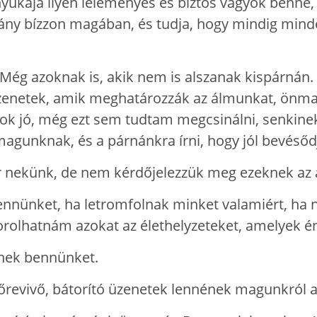
anyukája ilyen leleményes és biztos vagyok benn
slány bízzon magában, és tudja, hogy mindig mind
Még azoknak is, akik nem is alszanak kispárnán.
 üzenetek, amik meghatározzák az álmunkat, önma
yok jó, még ezt sem tudtam megcsinálni, senkine
agunknak, és a párnánkra írni, hogy jól bevéső
 nekünk, de nem kérdőjelezzük meg ezeknek az ál
ennünket, ha letromfolnak minket valamiért, ha n
orolhatnám azokat az élethelyzeteket, amelyek 
sznek bennünket.
, előrevivő, bátorító üzenetek lennének magunkról