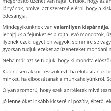
megerősítő üzenet van rajta. Örülök, hogy az 
lányának, amivel azt szeretné elérni, hogy a ki
édesanyja.
Mindegyikünknek van
valamilyen kispárnája.
lehajtjuk a fejünket és a rajta levő mondatok,
ilyenek ezek: ügyetlen vagyok, semmire se vag
gyorsan tudjuk ezeket az üzeneteket mondani m
Néha már azt se tudjuk, hogy ki mondta először
Különösen akkor tesszük ezt, ha elutasítanak b
minket, ha elbocsátanak a munkahelyünkről. S
Olyan szomorú, hogy ezek az ítéletek mivé te
Jó lenne őket inkább kicserélni pozítiv, éltető