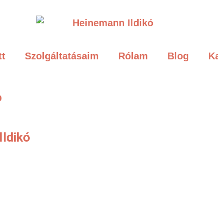
tt
Szolgáltatásaim
Rólam
Blog
K
?
ldikó