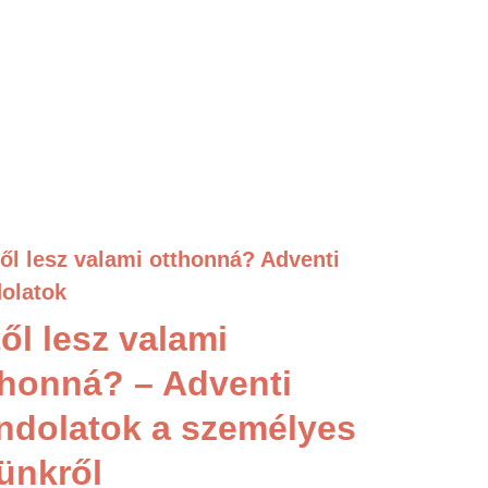
ől lesz valami
thonná? – Adventi
ndolatok a személyes
rünkről