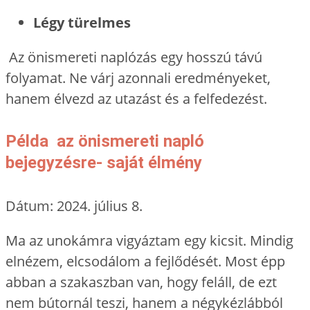
Légy türelmes
Az önismereti naplózás egy hosszú távú
folyamat. Ne várj azonnali eredményeket,
hanem élvezd az utazást és a felfedezést.
Példa az önismereti napló
bejegyzésre- saját élmény
Dátum: 2024. július 8.
Ma az unokámra vigyáztam egy kicsit. Mindig
elnézem, elcsodálom a fejlődését. Most épp
abban a szakaszban van, hogy feláll, de ezt
nem bútornál teszi, hanem a négykézlábból