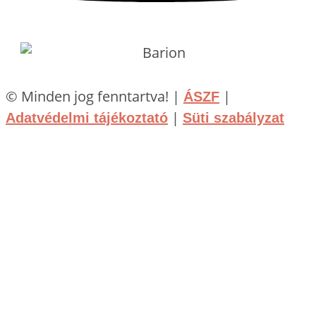
© Minden jog fenntartva! |
|
ÁSZF
|
Adatvédelmi tájékoztató
Süti szabályzat