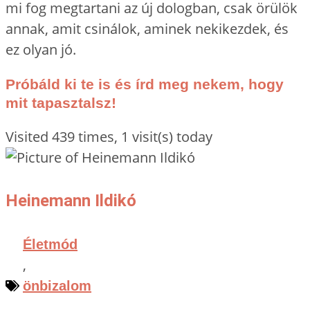
mi fog megtartani az új dologban, csak örülök
annak, amit csinálok, aminek nekikezdek, és
ez olyan jó.
Próbáld ki te is és írd meg nekem, hogy
mit tapasztalsz!
Visited 439 times, 1 visit(s) today
Heinemann Ildikó
Életmód
,
önbizalom
,