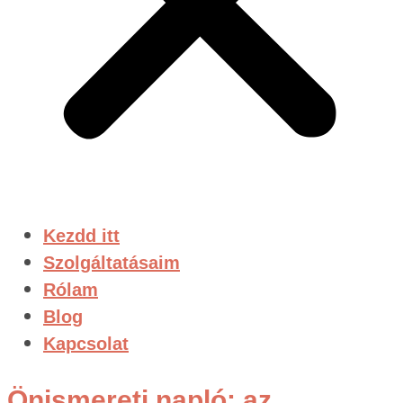
Kezdd itt
Szolgáltatásaim
Rólam
Blog
Kapcsolat
Önismereti napló: az