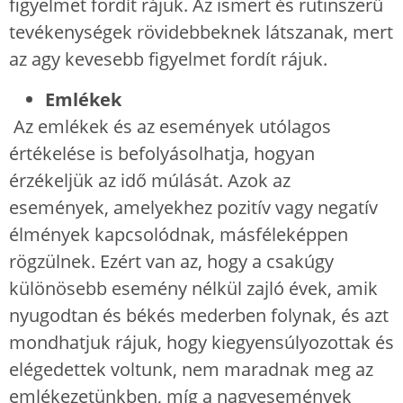
figyelmet fordít rájuk. Az ismert és rutinszerű
tevékenységek rövidebbeknek látszanak, mert
az agy kevesebb figyelmet fordít rájuk.
Emlékek
Az emlékek és az események utólagos
értékelése is befolyásolhatja, hogyan
érzékeljük az idő múlását. Azok az
események, amelyekhez pozitív vagy negatív
élmények kapcsolódnak, másféleképpen
rögzülnek. Ezért van az, hogy a csakúgy
különösebb esemény nélkül zajló évek, amik
nyugodtan és békés mederben folynak, és azt
mondhatjuk rájuk, hogy kiegyensúlyozottak és
elégedettek voltunk, nem maradnak meg az
emlékezetünkben, míg a nagyesemények