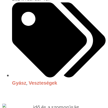
,
Gyász
Veszteségek