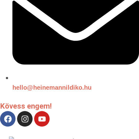
hello@heinemannildiko.hu
Kövess engem!