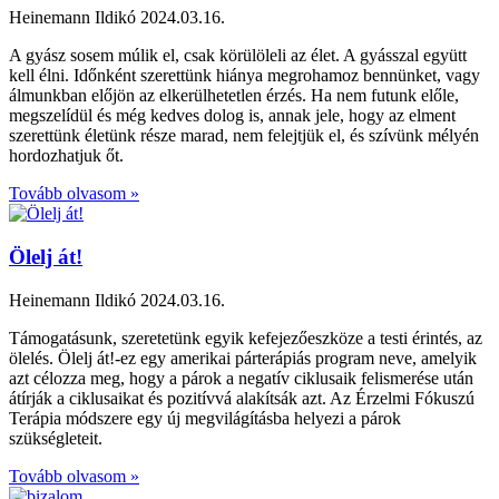
Heinemann Ildikó
2024.03.16.
A gyász sosem múlik el, csak körülöleli az élet. A gyásszal együtt
kell élni. Időnként szerettünk hiánya megrohamoz bennünket, vagy
álmunkban előjön az elkerülhetetlen érzés. Ha nem futunk előle,
megszelídül és még kedves dolog is, annak jele, hogy az elment
szerettünk életünk része marad, nem felejtjük el, és szívünk mélyén
hordozhatjuk őt.
Tovább olvasom »
Ölelj át!
Heinemann Ildikó
2024.03.16.
Támogatásunk, szeretetünk egyik kefejezőeszköze a testi érintés, az
ölelés. Ölelj át!-ez egy amerikai párterápiás program neve, amelyik
azt célozza meg, hogy a párok a negatív ciklusaik felismerése után
átírják a ciklusaikat és pozitívvá alakítsák azt. Az Érzelmi Fókuszú
Terápia módszere egy új megvilágításba helyezi a párok
szükségleteit.
Tovább olvasom »