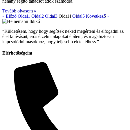
néhány segítő tanácsot adok számodra.
Tovább olvasom »
« Előző
Oldal
1
Oldal
2
Oldal
3
Oldal
4
Oldal
5
Következő »
“Küldetésem, hogy hogy segítsek neked megérteni és elfogadni az
élet kihívásait, erős érzelmi alapokat építeni, és magabiztosan
kapcsolódni másokhoz, hogy teljesebb életet élhess.”
Elérhetőségeim