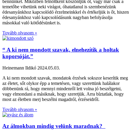
bennünket. Miközben felnőttként köszöntjük őt, vagy már csak a
temetőbe vihetünk neki virágot, óhatatlanul is szembenézünk
édesanyánkhoz kapcsolódó érzelmeinkkel és értékeljük is őt, hiszen
édesanyánkhoz való kapcsolódásunk nagyban befolyásolja
másokkal való kötődésünket is.
Tovább olvasom »
“ A ki nem mondott szavak, elnehezítik a holtak
koporsóját.”
Heinemann Ildikó
2024.05.03.
A ki nem mondott szavak, mondatok érzések sokszor keserítik meg
az életet, sőt olykor épp a temetésen, vagy szerettünk halálakor
döbbenünk rá, hogy mennyi mindenről lett volna jó beszélgetni,
vagy elmondani a másiknak, hogy szeretjük. Arra bíztatlak, hogy
most az életben merj beszélni magadról, érzéseidről.
Tovább olvasom »
Az álmokban mindig velünk maradnak?