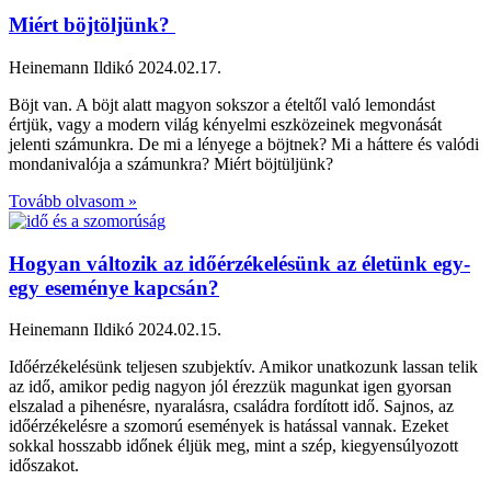
Miért böjtöljünk?
Heinemann Ildikó
2024.02.17.
Böjt van. A böjt alatt magyon sokszor a ételtől való lemondást
értjük, vagy a modern világ kényelmi eszközeinek megvonását
jelenti számunkra. De mi a lényege a böjtnek? Mi a háttere és valódi
mondanivalója a számunkra? Miért böjtüljünk?
Tovább olvasom »
Hogyan változik az időérzékelésünk az életünk egy-
egy eseménye kapcsán?
Heinemann Ildikó
2024.02.15.
Időérzékelésünk teljesen szubjektív. Amikor unatkozunk lassan telik
az idő, amikor pedig nagyon jól érezzük magunkat igen gyorsan
elszalad a pihenésre, nyaralásra, családra fordított idő. Sajnos, az
időérzékelésre a szomorú események is hatással vannak. Ezeket
sokkal hosszabb időnek éljük meg, mint a szép, kiegyensúlyozott
időszakot.