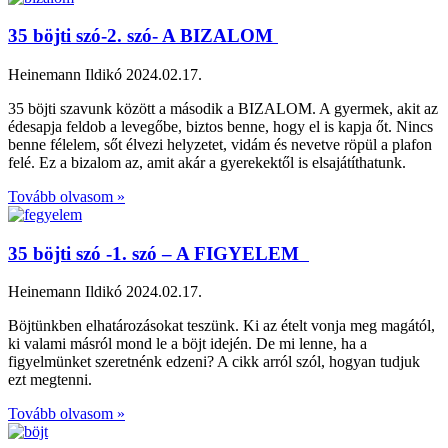
35 böjti szó-2. szó- A BIZALOM
Heinemann Ildikó
2024.02.17.
35 böjti szavunk között a második a BIZALOM. A gyermek, akit az
édesapja feldob a levegőbe, biztos benne, hogy el is kapja őt. Nincs
benne félelem, sőt élvezi helyzetet, vidám és nevetve röpül a plafon
felé. Ez a bizalom az, amit akár a gyerekektől is elsajátíthatunk.
Tovább olvasom »
35 böjti szó -1. szó – A FIGYELEM
Heinemann Ildikó
2024.02.17.
Böjtünkben elhatározásokat teszünk. Ki az ételt vonja meg magától,
ki valami másról mond le a böjt idején. De mi lenne, ha a
figyelmünket szeretnénk edzeni? A cikk arról szól, hogyan tudjuk
ezt megtenni.
Tovább olvasom »