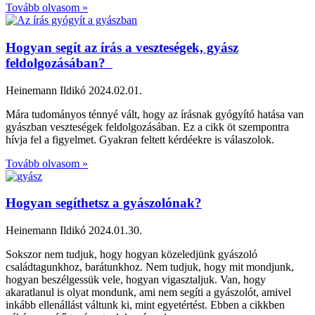
Tovább olvasom »
Hogyan segít az írás a veszteségek, gyász
feldolgozásában?
Heinemann Ildikó
2024.02.01.
Mára tudományos ténnyé vált, hogy az írásnak gyógyító hatása van
gyászban veszteségek feldolgozásában. Ez a cikk öt szempontra
hívja fel a figyelmet. Gyakran feltett kérdéekre is válaszolok.
Tovább olvasom »
Hogyan segíthetsz a gyászolónak?
Heinemann Ildikó
2024.01.30.
Sokszor nem tudjuk, hogy hogyan közeledjünk gyászoló
családtagunkhoz, barátunkhoz. Nem tudjuk, hogy mit mondjunk,
hogyan beszélgessük vele, hogyan vigasztaljuk. Van, hogy
akaratlanul is olyat mondunk, ami nem segíti a gyászolót, amivel
inkább ellenállást váltunk ki, mint egyetértést. Ebben a cikkben